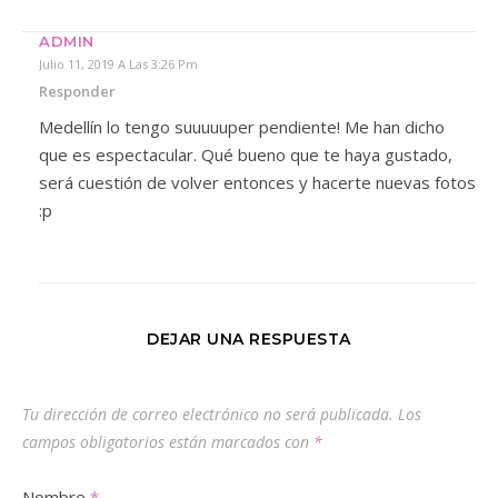
ADMIN
Julio 11, 2019 A Las 3:26 Pm
Responder
Medellín lo tengo suuuuuper pendiente! Me han dicho
que es espectacular. Qué bueno que te haya gustado,
será cuestión de volver entonces y hacerte nuevas fotos
:p
DEJAR UNA RESPUESTA
Tu dirección de correo electrónico no será publicada.
Los
campos obligatorios están marcados con
*
Nombre
*