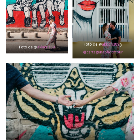
Foto de @
akkicris89
y
Foto de @
akkicris89
@cartagenaphototour