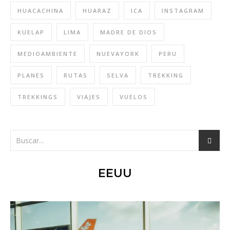
HUACACHINA
HUARAZ
ICA
INSTAGRAM
KUELAP
LIMA
MADRE DE DIOS
MEDIOAMBIENTE
NUEVAYORK
PERU
PLANES
RUTAS
SELVA
TREKKING
TREKKINGS
VIAJES
VUELOS
EEUU