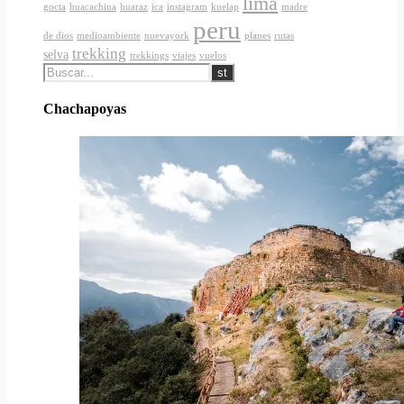
lima
gocta
huacachina
huaraz
ica
instagram
kuelap
madre
peru
de dios
medioambiente
nuevayork
planes
rutas
trekking
selva
trekkings
viajes
vuelos
Chachapoyas