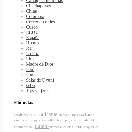
Cartagena de Indias
Chachapoyas
China
Colombia
Crecer en redes
Cusco
EEUU
España
Huaraz
Ica
La Paz
Lima
Madre de Dios
Perú
Puno
Salar de Uyuni
selva
Tips viajeros
Etiquetas
alicante
ahorro
barato
aerolineas
animales
apps
asia
caminatas
cartagena de indias
chachapoyas
china
colombia
cusco
españa
eeuu
culturageneral
derechos
edición