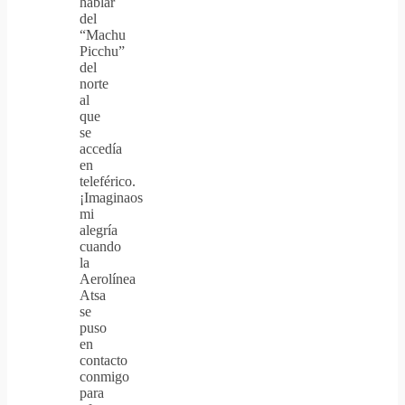
hablar
del
“Machu
Picchu”
del
norte
al
que
se
accedía
en
teleférico.
¡Imaginaos
mi
alegría
cuando
la
Aerolínea
Atsa
se
puso
en
contacto
conmigo
para