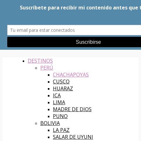
Alt de la barra lateral
Buscar
Artículo al azar
DESTINOS
PERÚ
CHACHAPOYAS
CUSCO
HUARAZ
ICA
LIMA
MADRE DE DIOS
PUNO
BOLIVIA
LA PAZ
SALAR DE UYUNI