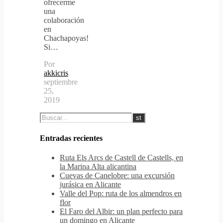
ofrecerme
una
colaboración
en
Chachapoyas!
Si…
Por
akkicris
septiembre
25,
2019
Entradas recientes
Ruta Els Arcs de Castell de Castells, en
la Marina Alta alicantina
Cuevas de Canelobre: una excursión
jurásica en Alicante
Valle del Pop: ruta de los almendros en
flor
El Faro del Albir: un plan perfecto para
un domingo en Alicante