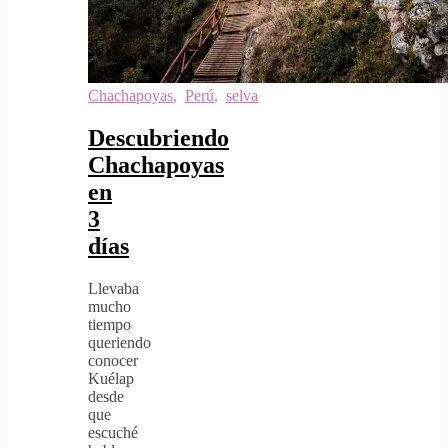
Chachapoyas
,
Perú
,
selva
Descubriendo
Chachapoyas
en
3
días
Llevaba
mucho
tiempo
queriendo
conocer
Kuélap
desde
que
escuché