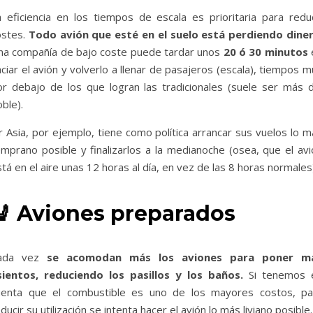
a eficiencia en los tiempos de escala es prioritaria para reduc
ostes.
Todo avión que esté en el suelo está perdiendo dine
na compañía de bajo coste puede tardar unos
20 ó 30 minutos
ciar el avión y volverlo a llenar de pasajeros (escala), tiempos 
or debajo de los que logran las tradicionales (suele ser más d
ble).
r Asia, por ejemplo, tiene como política arrancar sus vuelos lo 
emprano posible y finalizarlos a la medianoche (osea, que el avi
tá en el aire unas 12 horas al día, en vez de las 8 horas normales
💺
Aviones preparados
ada vez
se acomodan más los aviones para poner m
sientos, reduciendo los pasillos y los baños.
Si tenemos 
uenta que el combustible es uno de los mayores costos, pa
ducir su utilización se intenta hacer el avión lo más liviano posible.