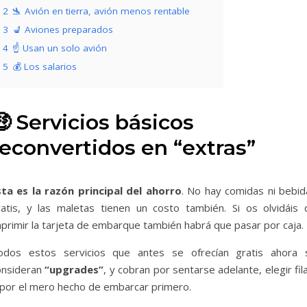
2
🛬 Avión en tierra, avión menos rentable
3
💺 Aviones preparados
4
☝ Usan un solo avión
5
💰 Los salarios
🤑 Servicios básicos
reconvertidos en “extras”
sta es la razón principal del ahorro
. No hay comidas ni bebid
ratis, y las maletas tienen un costo también. Si os olvidáis 
mprimir la tarjeta de embarque también habrá que pasar por caja.
odos estos servicios que antes se ofrecían gratis ahora 
onsideran
“upgrades”
, y cobran por sentarse adelante, elegir fil
 por el mero hecho de embarcar primero.