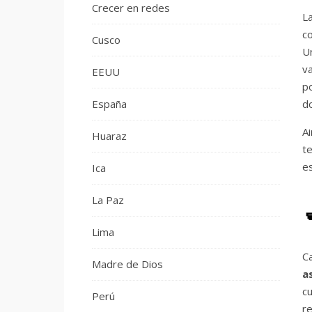
Crecer en redes
L
c
Cusco
U
va
EEUU
p
España
do
Ai
Huaraz
t
es
Ica
La Paz
Lima
C
Madre de Dios
a
c
Perú
re