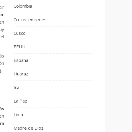
Colombia
ir
ro
.
Crecer en redes
en
muy
Cusco
el
EEUU
más
España
ón
).
Huaraz
Ica
La Paz
ás
Lima
en
ra
Madre de Dios