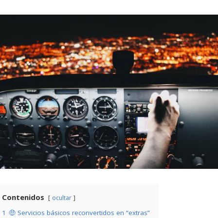
Contenidos
ocultar
1
🤑 Servicios básicos reconvertidos en “extras”