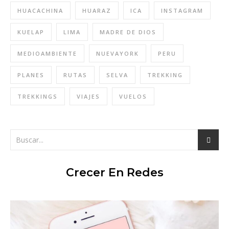
HUACACHINA
HUARAZ
ICA
INSTAGRAM
KUELAP
LIMA
MADRE DE DIOS
MEDIOAMBIENTE
NUEVAYORK
PERU
PLANES
RUTAS
SELVA
TREKKING
TREKKINGS
VIAJES
VUELOS
Crecer En Redes