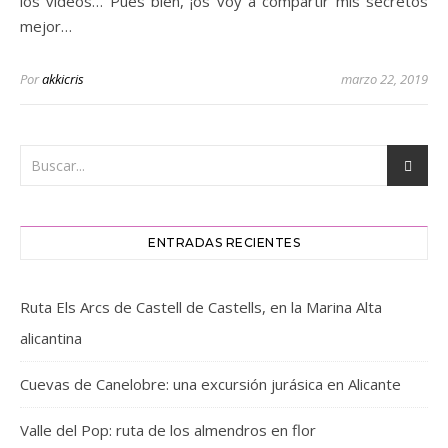
los vídeos… Pues bien, ¡os voy a compartir mis secretos
mejor…
Por
akkicris
marzo 22, 2019
ENTRADAS RECIENTES
Ruta Els Arcs de Castell de Castells, en la Marina Alta
alicantina
Cuevas de Canelobre: una excursión jurásica en Alicante
Valle del Pop: ruta de los almendros en flor