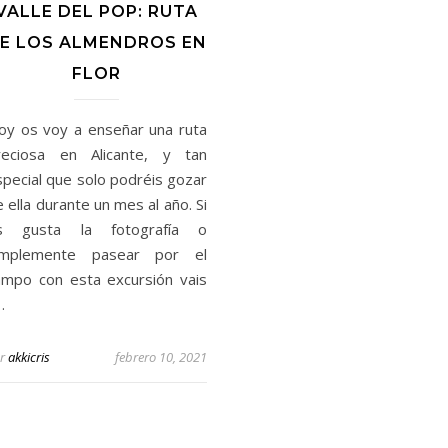
VALLE DEL POP: RUTA
E LOS ALMENDROS EN
FLOR
oy os voy a enseñar una ruta
reciosa en Alicante, y tan
special que solo podréis gozar
 ella durante un mes al año. Si
s gusta la fotografía o
implemente pasear por el
ampo con esta excursión vais
…
r
akkicris
febrero 10, 2021