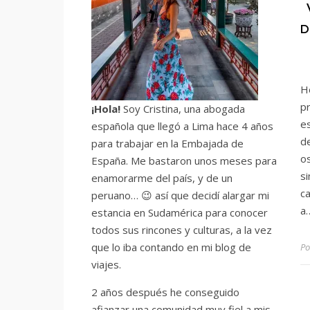
D
H
p
¡Hola!
Soy Cristina, una abogada
e
española que llegó a Lima hace 4 años
de
para trabajar en la Embajada de
o
España. Me bastaron unos meses para
s
enamorarme del país, y de un
c
peruano… 😉 así que decidí alargar mi
a
estancia en Sudamérica para conocer
todos sus rincones y culturas, a la vez
que lo iba contando en mi blog de
Po
viajes.
2 años después he conseguido
afianzar una comunidad muy fiel a mis