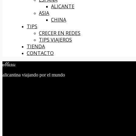
ALICANTE
ASIA
CHINA
TIPS
CRECER EN REDES
TIPS VIAJEROS
TIENDA
CONTACTO
akkicris
alicantina viajando por el mundo